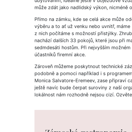
ubytováním, ideálně ještě v dojezdové vzdál
může zdát jako nadlidský výkon, nicméně o
Přímo na zámku, kde se celá akce může ode
výběru a to ať už venku nebo uvnitř, máme
z nich počítáme s možností přistýlky. Zhrub
nachází dalších 33 pokojů, které jsou při 
sedmdesáti hostům. Při nejvyšším možném v
účastníků firemní akce.
Zároveň můžeme poskytnout technické záze
podobně a pomoci například i s programem 
Monica Salvatore-Eremeev, zase připraví ca
ještě navíc bude čerpat suroviny z naší org
lokálnost nám rozhodně nejsou cizí. Ozvěte