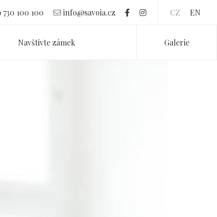
 730 100 100
info@savoia.cz
CZ
EN
Navštivte zámek
Galerie