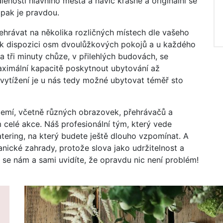
enosti hlavního města a navíc krásné a originální se
pak je pravdou.
hrávat na několika rozličných místech dle vašeho
 k dispozici osm dvoulůžkových pokojů a u každého
a tři minuty chůze, v přilehlých budovách, se
maximální kapacitě poskytnout ubytování až
ytížení je u nás tedy možné ubytovat téměř sto
mí, včetně různých obrazovek, přehrávačů a
celé akce. Náš profesionální tým, který vede
tering, na který budete ještě dlouho vzpomínat. A
anické zahrady, protože slova jako udržitelnost a
 se nám a sami uvidíte, že opravdu nic není problém!