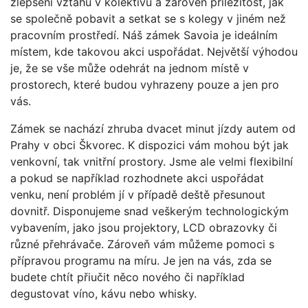
zlepšení vztahů v kolektivu a zároveň příležitost, jak
se společně pobavit a setkat se s kolegy v jiném než
pracovním prostředí. Náš zámek Savoia je ideálním
místem, kde takovou akci uspořádat. Největší výhodou
je, že se vše může odehrát na jednom místě v
prostorech, které budou vyhrazeny pouze a jen pro
vás.
Zámek se nachází zhruba dvacet minut jízdy autem od
Prahy v obci Škvorec. K dispozici vám mohou být jak
venkovní, tak vnitřní prostory. Jsme ale velmi flexibilní
a pokud se například rozhodnete akci uspořádat
venku, není problém jí v případě deště přesunout
dovnitř. Disponujeme snad veškerým technologickým
vybavením, jako jsou projektory, LCD obrazovky či
různé přehrávače. Zároveň vám můžeme pomoci s
přípravou programu na míru. Je jen na vás, zda se
budete chtít přiučit něco nového či například
degustovat víno, kávu nebo whisky.