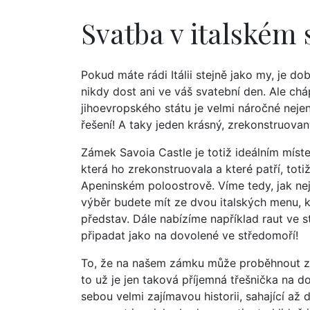
Svatba v italském 
Pokud máte rádi Itálii stejně jako my, je dob
nikdy dost ani ve váš svatební den. Ale ch
jihoevropského státu je velmi náročné nejen
řešení! A taky jeden krásný, zrekonstruova
Zámek Savoia Castle je totiž ideálním míste
která ho zrekonstruovala a které patří, toti
Apeninském poloostrově. Víme tedy, jak nejl
výběr budete mít ze dvou italských menu, 
představ. Dále nabízíme například raut ve st
připadat jako na dovolené ve středomoří!
To, že na našem zámku může proběhnout zár
to už je jen taková příjemná třešnička na d
sebou velmi zajímavou historii, sahající až