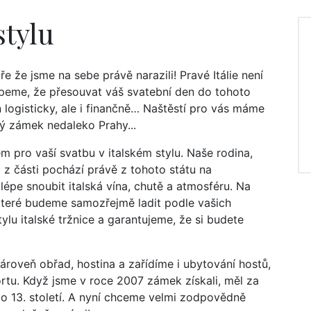
stylu
ře že jsme na sebe právě narazili! Pravé Itálie není
ápeme, že přesouvat váš svatební den do tohoto
 logisticky, ale i finančně… Naštěstí pro vás máme
ný zámek nedaleko Prahy...
m pro vaší svatbu v italském stylu. Naše rodina,
ž z části pochází právě z tohoto státu na
épe snoubit italská vína, chutě a atmosféru. Na
které budeme samozřejmě ladit podle vašich
ylu italské tržnice a garantujeme, že si budete
oveň obřad, hostina a zařídíme i ubytování hostů,
ortu. Když jsme v roce 2007 zámek získali, měl za
 do 13. století. A nyní chceme velmi zodpovědně