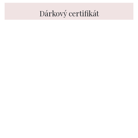
Dárkový certifikát
Výjimečná osoba si zaslouží výjimečný přístup.
Na všechny naše služby lze zakoupit dárkový
certifikát.
Sledujte nás