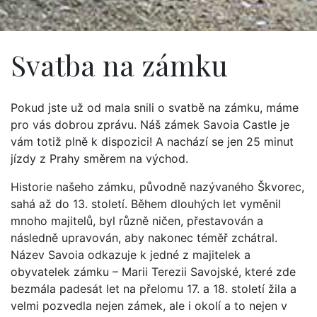
Svatba na zámku
Pokud jste už od mala snili o svatbě na zámku, máme
pro vás dobrou zprávu. Náš zámek Savoia Castle je
vám totiž plně k dispozici! A nachází se jen 25 minut
jízdy z Prahy směrem na východ.
Historie našeho zámku, původně nazývaného Škvorec,
sahá až do 13. století. Během dlouhých let vyměnil
mnoho majitelů, byl různě ničen, přestavován a
následně upravován, aby nakonec téměř zchátral.
Název Savoia odkazuje k jedné z majitelek a
obyvatelek zámku – Marii Terezii Savojské, které zde
bezmála padesát let na přelomu 17. a 18. století žila a
velmi pozvedla nejen zámek, ale i okolí a to nejen v